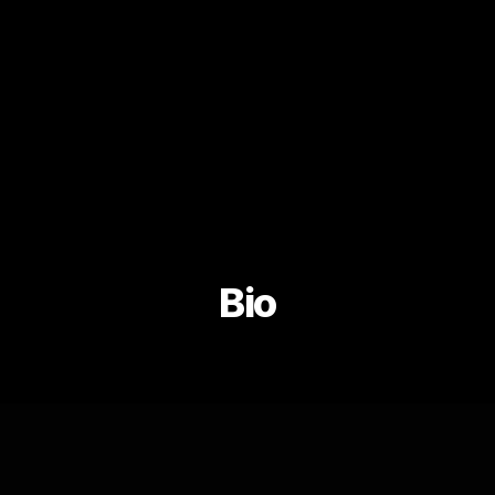
Bio
Jean Davoisne gravite dans